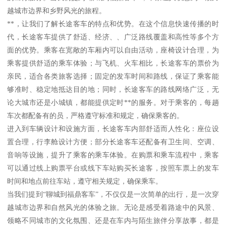
越城市边界和乡野风光的旅程。
**，让我们了解长途客车的特点和优势。在这个信息快速传播的时
代，长途客车提供了舒适、经济、、广泛路线覆盖和高性等多个方
面的优势。乘客在宽敞的车厢内可以自由活动，座椅设计合理，为
乘客提供舒适的乘车体验；与飞机、火车相比，长途客车的票价为
亲民，适合各类旅客选择；固定的发车时间和路线，保证了乘客能
够准时、稳定地抵达目的地；同时，长途客车的路线网络广泛，无
论大城市还是小城镇，都能提供定时**的服务。对于乘客的，每趟
车次都配备有的员，严格遵守标准和规定，确保乘客的。
进入到车辆设计和设施方面，长途客车内部舒适而人性化：座位设
置合理，行李舱设计方便；部分长途客车还配备有卫生间、空调、
音响等设施，提升了乘客的乘车体验。在购票和乘车流程中，乘客
可以通过线上购票平台或线下车站购买长途客，按照车票上的发车
时间和地点前往车站，遵守相关规定，确保乘车。
当我们提到“聊城到福鼎客车”，不仅仅是一次简单的出行，是一次穿
越城市边界和自然风光的体验之旅。无论是感受着路途中的风景、
领略不同城市的文化氛围、还是在车内与陌生旅伴分享故事，都是