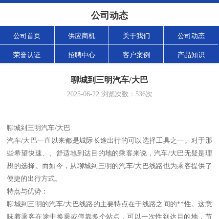
公司动态
公司首页
供应商机
关于我们
公司动态
荣誉认证
招聘中心
客户案例
产品知识
聊城到三明汽车/大巴
2025-06-22
浏览次数：
536
次
聊城到三明汽车/大巴
汽车/大巴一直以来都是城际长途出行的可以选择工具之一。对于那
些希望快速、、舒适地到达目的地的乘客来说，汽车/大巴无疑是理
想的选择。而如今，从聊城到三明的汽车/大巴线路也为乘客提供了
便捷的出行方式。
特点与优势：
聊城到三明的汽车/大巴线路的主要特点在于线路之间的**性。这意
味着乘客在途中换乘或停靠多个站点，可以一次性到达目的地，节