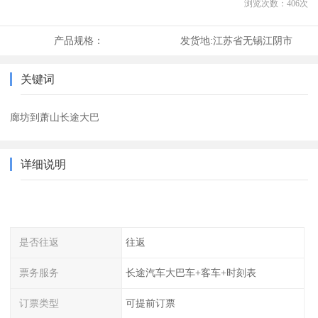
浏览次数：
406
次
产品规格：
发货地:
江苏省无锡江阴市
关键词
廊坊到萧山长途大巴
详细说明
是否往返
往返
票务服务
长途汽车大巴车+客车+时刻表
订票类型
可提前订票