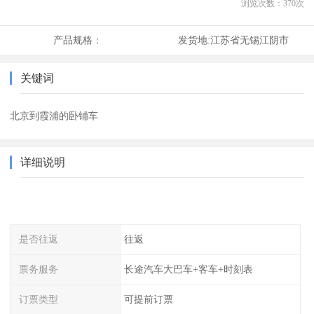
浏览次数：
370
次
产品规格：
发货地:
江苏省无锡江阴市
关键词
北京到霞浦的卧铺车
详细说明
是否往返
往返
票务服务
长途汽车大巴车+客车+时刻表
订票类型
可提前订票