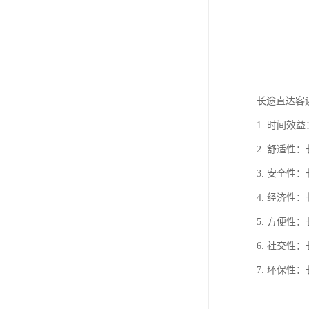
长途直达客
1. 时间
2. 舒适
3. 安全
4. 经济
5. 方便
6. 社交
7. 环保