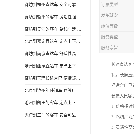
廊坊到福州直达车 安全可靠 确保有座位可用
订票类型
发车班次
廊坊到衢州的客车 灵活性强 提供多班次选择
舱位等级
廊坊到吴江的客车 路线广泛 确保乘客的安全
服务类型
北京到嘉定直达车 定点上下车 确保有座位可用
服务宗旨
廊坊到南京直达车 舒适性高 确保有座位可用
长途直达客
沧州到曲靖直达车 定点上下车 能够连接城市和乡村
利。长途直
廊坊到玉环长途大巴 便捷舒适 确保乘客的安全
择适合自己
北京到泸州的卧铺车 路线广泛 确保有座位可用
长途大巴客
沧州到凯里的客车 定点上下车 满足多种出行需求
1. 价格
天津到三门的客车 安全可靠 提供多班次选择
2. 路线
3. 灵活