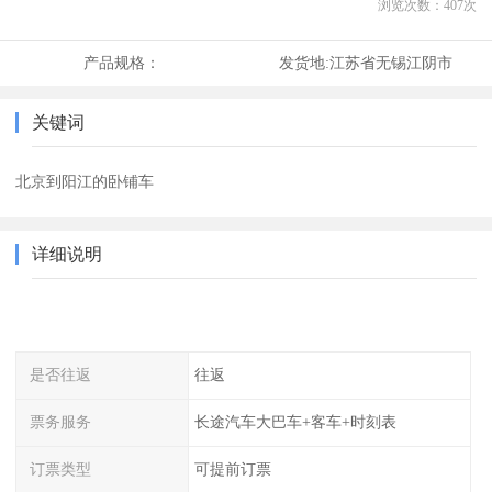
浏览次数：
407
次
产品规格：
发货地:
江苏省无锡江阴市
关键词
北京到阳江的卧铺车
详细说明
是否往返
往返
票务服务
长途汽车大巴车+客车+时刻表
订票类型
可提前订票