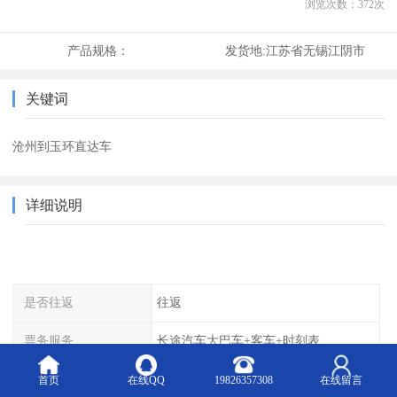
浏览次数：
372
次
产品规格：
发货地:
江苏省无锡江阴市
关键词
沧州到玉环直达车
详细说明
是否往返
往返
票务服务
长途汽车大巴车+客车+时刻表
订票类型
可提前订票
首页
在线QQ
19826357308
在线留言