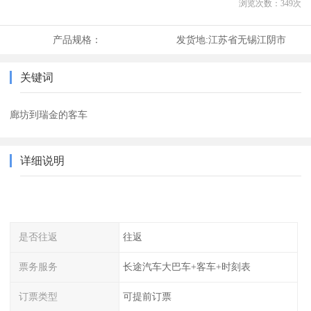
浏览次数：
349
次
产品规格：
发货地:
江苏省无锡江阴市
关键词
廊坊到瑞金的客车
详细说明
是否往返
往返
票务服务
长途汽车大巴车+客车+时刻表
订票类型
可提前订票