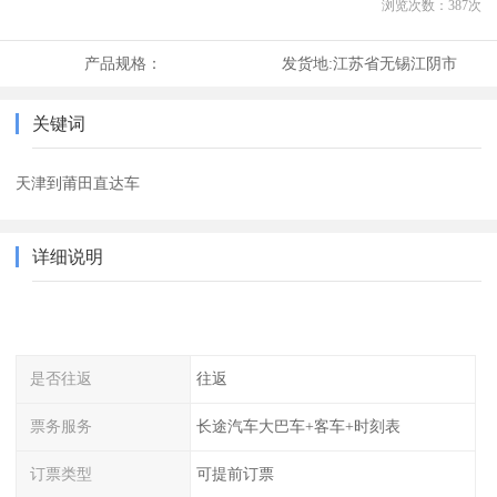
浏览次数：
387
次
产品规格：
发货地:
江苏省无锡江阴市
关键词
天津到莆田直达车
详细说明
是否往返
往返
票务服务
长途汽车大巴车+客车+时刻表
订票类型
可提前订票