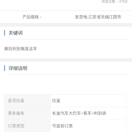
浏览次数：
470
次
产品规格：
发货地:
江苏省无锡江阴市
关键词
廊坊到安顺直达车
详细说明
是否往返
往返
票务服务
长途汽车大巴车+客车+时刻表
订票类型
可提前订票